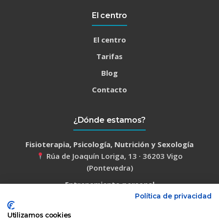
El centro
El centro
Tarifas
Blog
Contacto
¿Dónde estamos?
Fisioterapia, Psicología, Nutrición y Sexología
Rúa de Joaquín Loriga, 13 · 36203 Vigo
(Pontevedra)
Entrenamiento personal
Calle de Alfonso XIII, 12 · 36201 Vigo
Política de privacidad
(Pontevedra)
Utilizamos cookies