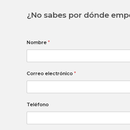
¿No sabes por dónde empe
N
Nombre
*
o
m
b
r
e
c
Correo electrónico
*
o
n
s
u
l
t
Teléfono
a
C
o
r