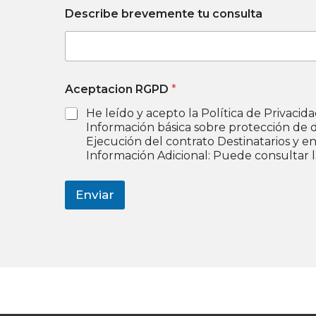
*
r
Describe brevemente tu consulta
N
e
o
o
m
b
r
e
Aceptacion RGPD
*
N
o
He leído y acepto la Política de Privacid
m
Información básica sobre protección de datos Responsable: Centro Suma S.C.. Finalidad: Cumplir con la prestación contratad
b
Ejecución del contrato Destinatarios y en
r
Información Adicional: Puede consultar la
e
Enviar