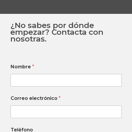
¿No sabes por dónde
empezar? Contacta con
nosotras.
Nombre
*
D
Correo electrónico
*
e
s
c
r
i
b
Teléfono