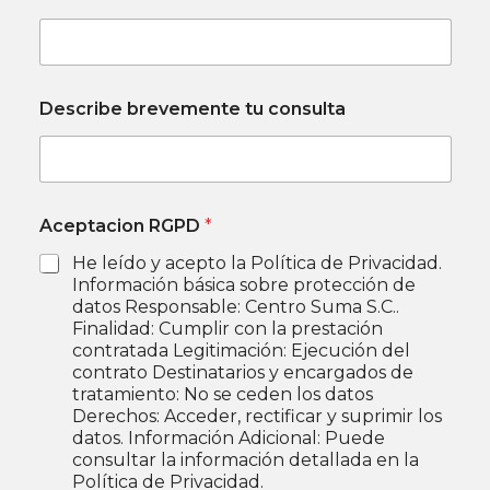
e
e
l
e
c
t
t
Describe brevemente tu consulta
u
r
e
ó
l
n
e
i
c
c
t
Aceptacion RGPD
*
o
r
C
ó
He leído y acepto la Política de Privacidad.
o
n
Información básica sobre protección de
r
i
datos Responsable: Centro Suma S.C..
r
c
Finalidad: Cumplir con la prestación
e
o
contratada Legitimación: Ejecución del
o
D
contrato Destinatarios y encargados de
e
tratamiento: No se ceden los datos
s
Derechos: Acceder, rectificar y suprimir los
c
datos. Información Adicional: Puede
r
consultar la información detallada en la
i
Política de Privacidad.
b