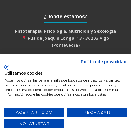
¿Dónde estamos?
Fisioterapia, Psicología, Nutrición y Sexología
Rúa de Joaquín Loriga, 13 · 36203 Vigo
(Pontevedra)
Entrenamiento personal
Calle de Alfonso XIII, 12 · 36201 Vigo
Política de privacidad
(Pontevedra)
Utilizamos cookies
Lunes a viernes, 09:00–21:00 h
Podemos utilizarlas para el análisis de los datos de nuestros visitantes,
para mejorar nuestro sitio web, mostrar contenido personalizado y
brindarle una excelente experiencia en el sitio web. Para obtener más
información sobre las cookies que utilizamos, abre los ajustes.
Aviso Legal
|
Política de Privacidad
|
Política de Cookies
© Centro SUMA
ACEPTAR TODO
RECHAZAR
1
1
NO, AJUSTAR